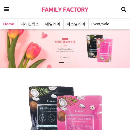
Home
파라핀왁스
네일케어
퍼스널케어
Event/Sale